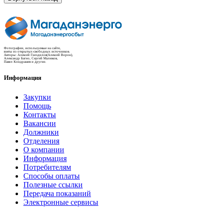
Фотографии, используемые на сайте,
взяты из открытых-свободных источников.
Авторы: Алексей Гнездилов(Алексей Ворон),
Александр Багно, Сергей Малюков,
Павел Кондрашев и другие.
Информация
Закупки
Помощь
Контакты
Вакансии
Должники
Отделения
О компании
Информация
Потребителям
Способы оплаты
Полезные ссылки
Передача показаний
Электронные сервисы