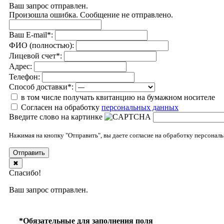
Ваш запрос отправлен.
Произошла ошибка. Сообщение не отправлено.
Ваш E-mail
*
:
ФИО (полностью):
Лицевой счет
*
:
Адрес:
Телефон:
Способ доставки
*
:
в том числе получать квитанцию на бумажном носителе
Согласен на обработку
персональныx данных
Введите слово на картинке
Нажимая на кнопку "Отправить", вы даете согласие на обработку персона
Отправить
✖
Спасибо!
Ваш запрос отправлен.
*Обязательные для заполнения поля