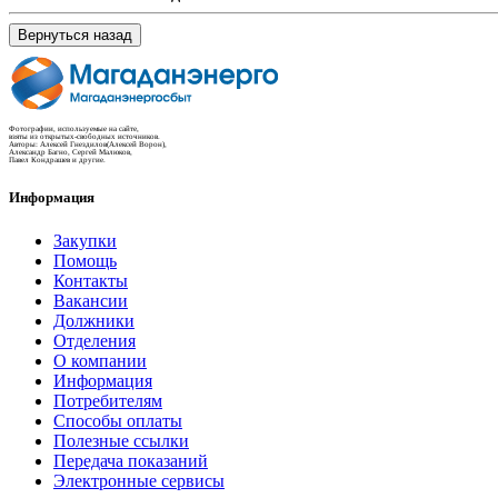
Вернуться назад
Фотографии, используемые на сайте,
взяты из открытых-свободных источников.
Авторы: Алексей Гнездилов(Алексей Ворон),
Александр Багно, Сергей Малюков,
Павел Кондрашев и другие.
Информация
Закупки
Помощь
Контакты
Вакансии
Должники
Отделения
О компании
Информация
Потребителям
Способы оплаты
Полезные ссылки
Передача показаний
Электронные сервисы