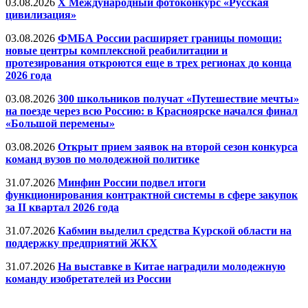
03.08.2026
X Международный фотоконкурс «Русская
цивилизация»
03.08.2026
ФМБА России расширяет границы помощи:
новые центры комплексной реабилитации и
протезирования откроются еще в трех регионах до конца
2026 года
03.08.2026
300 школьников получат «Путешествие мечты»
на поезде через всю Россию: в Красноярске начался финал
«Большой перемены»
03.08.2026
Открыт прием заявок на второй сезон конкурса
команд вузов по молодежной политике
31.07.2026
Минфин России подвел итоги
функционирования контрактной системы в сфере закупок
за II квартал 2026 года
31.07.2026
Кабмин выделил средства Курской области на
поддержку предприятий ЖКХ
31.07.2026
На выставке в Китае наградили молодежную
команду изобретателей из России