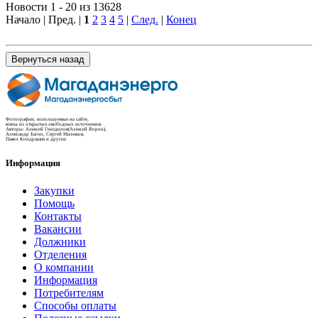
Новости 1 - 20 из 13628
Начало | Пред. |
1
2
3
4
5
|
След.
|
Конец
Вернуться назад
Фотографии, используемые на сайте,
взяты из открытых-свободных источников.
Авторы: Алексей Гнездилов(Алексей Ворон),
Александр Багно, Сергей Малюков,
Павел Кондрашев и другие.
Информация
Закупки
Помощь
Контакты
Вакансии
Должники
Отделения
О компании
Информация
Потребителям
Способы оплаты