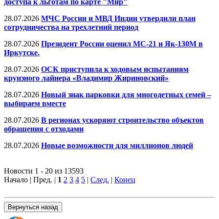
доступа к льготам по карте "Мир"
28.07.2026
МЧС России и МВД Индии утвердили план
сотрудничества на трехлетний период
28.07.2026
Президент России оценил МС-21 и Як-130М в
Иркутске.
28.07.2026
ОСК приступила к ходовым испытаниям
круизного лайнера «Владимир Жириновский»
28.07.2026
Новый знак парковки для многодетных семей –
выбираем вместе
28.07.2026
В регионах ускоряют строительство объектов
обращения с отходами
28.07.2026
Новые возможности для миллионов людей
Новости 1 - 20 из 13593
Начало | Пред. |
1
2
3
4
5
|
След.
|
Конец
Вернуться назад