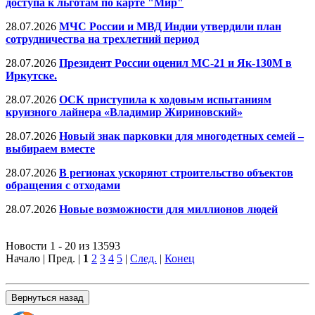
доступа к льготам по карте "Мир"
28.07.2026
МЧС России и МВД Индии утвердили план
сотрудничества на трехлетний период
28.07.2026
Президент России оценил МС-21 и Як-130М в
Иркутске.
28.07.2026
ОСК приступила к ходовым испытаниям
круизного лайнера «Владимир Жириновский»
28.07.2026
Новый знак парковки для многодетных семей –
выбираем вместе
28.07.2026
В регионах ускоряют строительство объектов
обращения с отходами
28.07.2026
Новые возможности для миллионов людей
Новости 1 - 20 из 13593
Начало | Пред. |
1
2
3
4
5
|
След.
|
Конец
Вернуться назад