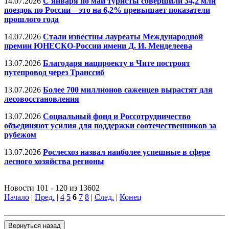
14.07.2026
С января по май туристы совершили 34,2 млн
поездок по России ‒ это на 6,2% превышает показатели
прошлого года
14.07.2026
Стали известны лауреаты Международной
премии ЮНЕСКО-России имени Д. И. Менделеева
13.07.2026
Благодаря нацпроекту в Чите построят
путепровод через Транссиб
13.07.2026
Более 700 миллионов саженцев вырастят для
лесовосстановления
13.07.2026
Социальный фонд и Россотрудничество
объединяют усилия для поддержки соотечественников за
рубежом
13.07.2026
Рослесхоз назвал наиболее успешные в сфере
лесного хозяйства регионы
Новости 101 - 120 из 13602
Начало
|
Пред.
|
4
5
6
7
8
|
След.
|
Конец
Вернуться назад